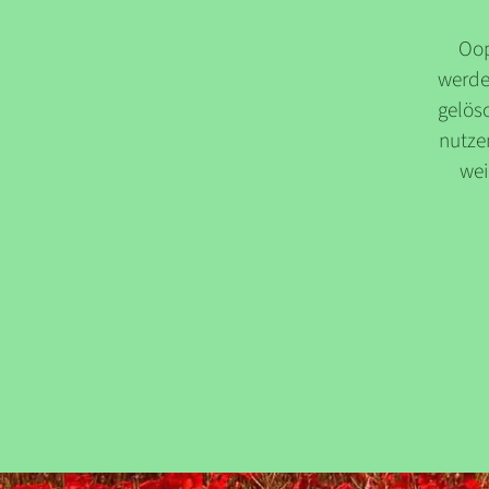
Oop
werde
gelösc
nutzen
wei