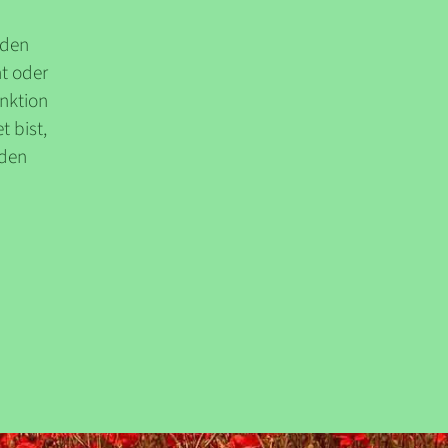
nden
t oder
unktion
t bist,
 den