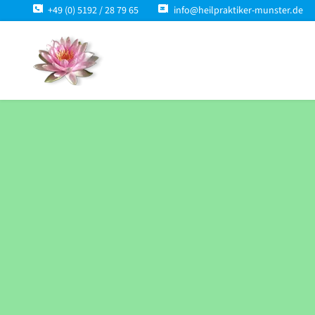
+49 (0) 5192 / 28 79 65
info@heilpraktiker-munster.de