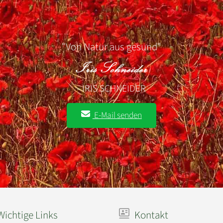
"Von Natur aus gesund"
- IRIS SCHNEIDER
E-Mail senden
ichtige Links
Kontakt