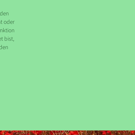
nden
t oder
unktion
t bist,
 den