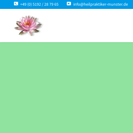
+49 (0) 5192 / 28 79 65
info@heilpraktiker-munster.de